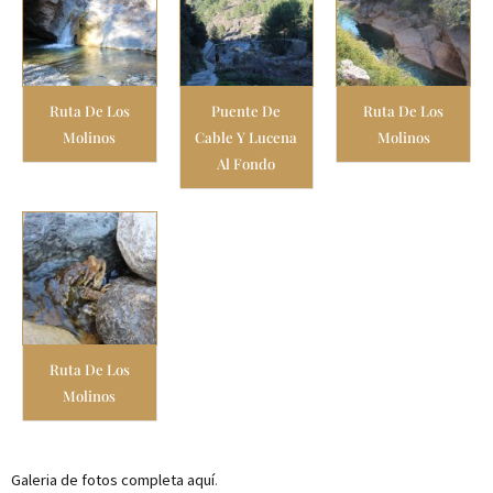
Ruta De Los
Puente De
Ruta De Los
Molinos
Cable Y Lucena
Molinos
Al Fondo
Ruta De Los
Molinos
Galeria de fotos completa aquí
.