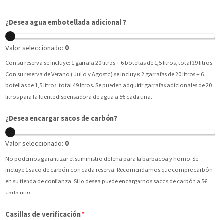
¿Desea agua embotellada adicional ?
Valor seleccionado:
0
Con su reserva se incluye: 1 garrafa 20 litros + 6 botellas de 1,5 litros, total 29 litros.
Con su reserva de Verano ( Julio y Agosto) se incluye: 2 garrafas de 20 litros + 6
botellas de 1,5 litros, total 49 litros. Se pueden adquirir garrafas adicionales de 20
litros para la fuente dispensadora de agua a 5€ cada una.
¿Desea encargar sacos de carbón?
Valor seleccionado:
0
No podemos garantizar el suministro de leña para la barbacoa y horno. Se
incluye 1 saco de carbón con cada reserva. Recomendamos que compre carbón
en su tienda de confianza. Si lo desea puede encargarnos sacos de carbón a 5€
cada uno.
Casillas de verificación
*