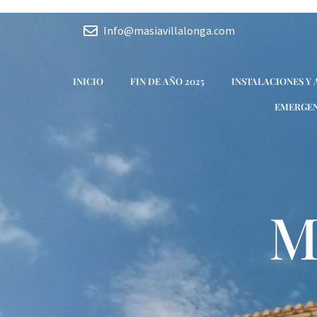
Ir
al
Info@masiavillalonga.com
contenido
INICIO
FIN DE AÑO 2025
INSTALACIONES Y
EMERGEN
M