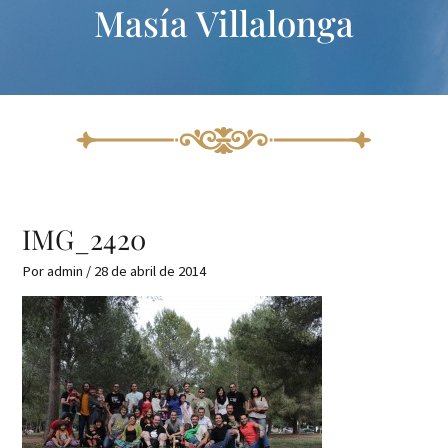
Masía Villalonga
Ir
Navegación
al
de
contenido
entradas
IMG_2420
Por
admin
/
28 de abril de 2014