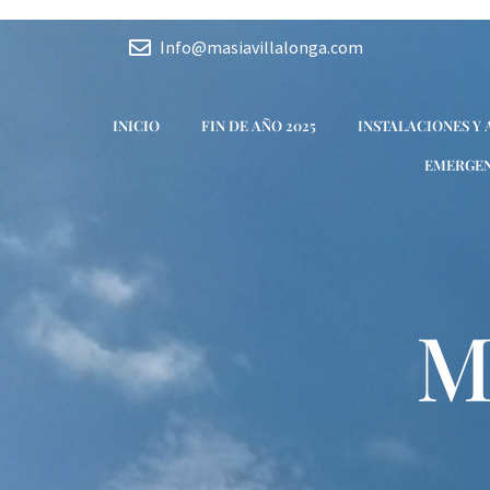
Ir
Navegación
al
de
Info@masiavillalonga.com
contenido
entradas
INICIO
FIN DE AÑO 2025
INSTALACIONES Y
EMERGEN
M