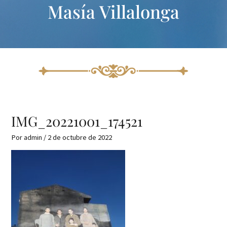
Masía Villalonga
Ir
Navegación
al
de
contenido
entradas
IMG_20221001_174521
Por
admin
/
2 de octubre de 2022