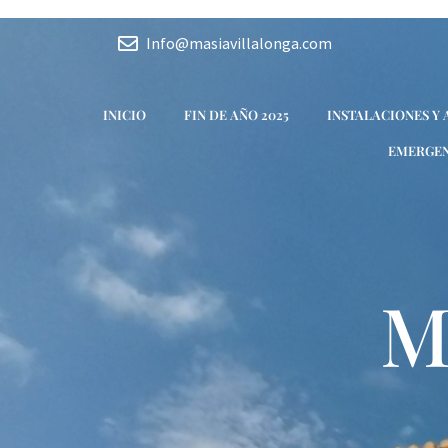
Ir
Navegación
al
de
Info@masiavillalonga.com
contenido
entradas
INICIO
FIN DE AÑO 2025
INSTALACIONES Y
EMERGEN
M