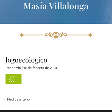
Masía Villalonga
Ir
Navegación
al
de
contenido
entradas
logoecologico
Por
admin
/
18 de febrero de 2014
←
Medios anterior