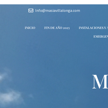
Ir
al
Info@masiavillalonga.com
contenido
INICIO
FIN DE AÑO 2025
INSTALACIONES Y
EMERGEN
M