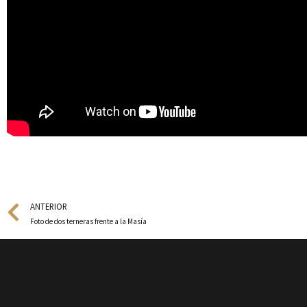
Prev
ANTERIOR
Foto de dos terneras frente a la Masía