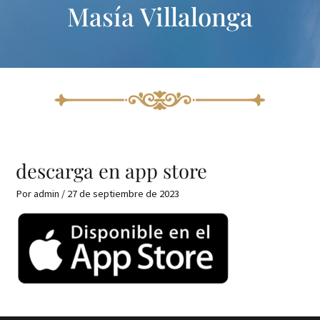
Masía Villalonga
Ir
al
contenido
descarga en app store
Por
admin
/
27 de septiembre de 2023