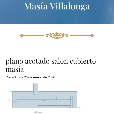
Masía Villalonga
Ir
Navegación
al
de
contenido
entradas
plano acotado salon cubierto
masia
Por
admin
/
20 de enero de 2016