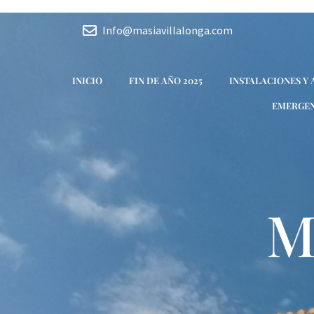
Ir
Navegación
al
de
Info@masiavillalonga.com
contenido
entradas
INICIO
FIN DE AÑO 2025
INSTALACIONES Y
EMERGEN
M