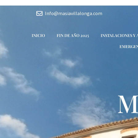
Ir
al
Info@masiavillalonga.com
contenido
INICIO
FIN DE AÑO 2025
INSTALACIONES Y
EMERGEN
M