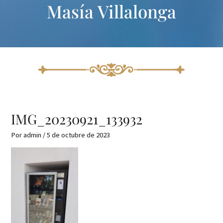
Masía Villalonga
Ir
Navegación
al
de
contenido
entradas
IMG_20230921_133932
Por
admin
/
5 de octubre de 2023