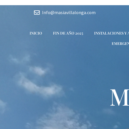
Ir
Navegación
al
de
Info@masiavillalonga.com
contenido
entradas
INICIO
FIN DE AÑO 2025
INSTALACIONES Y
EMERGEN
M