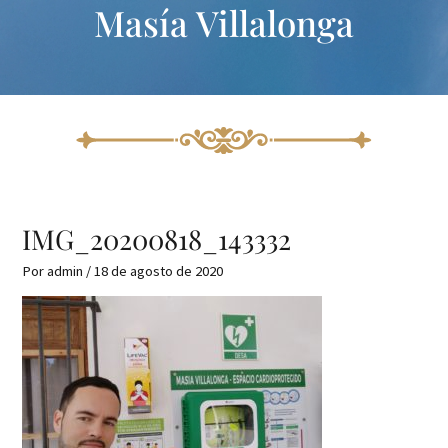
Masía Villalonga
Ir
Navegación
al
de
contenido
entradas
IMG_20200818_143332
Por
admin
/
18 de agosto de 2020