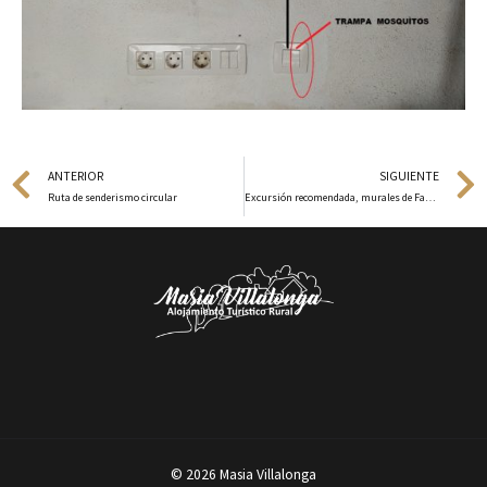
Prev
ANTERIOR
SIGUIENTE
Ruta de senderismo circular
Excursión recomendada, murales de Fanzara
© 2026 Masia Villalonga