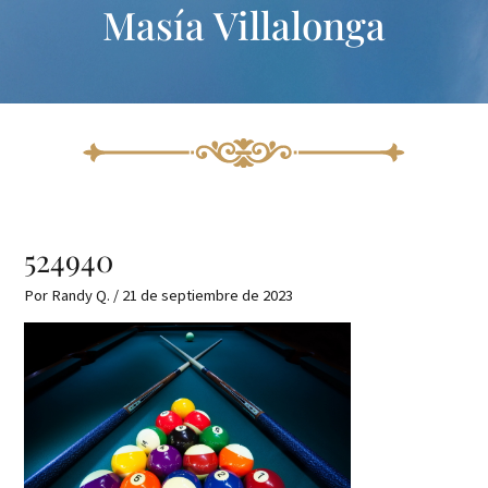
Masía Villalonga
Ir
Navegación
al
de
contenido
entradas
524940
Por
Randy Q.
/
21 de septiembre de 2023