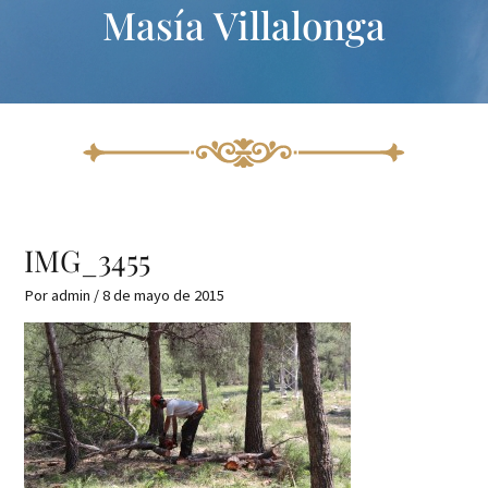
Masía Villalonga
Ir
al
contenido
IMG_3455
Por
admin
/
8 de mayo de 2015