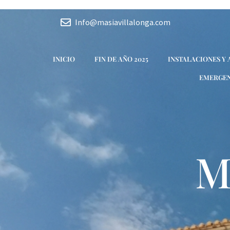
Ir
al
Info@masiavillalonga.com
contenido
INICIO
FIN DE AÑO 2025
INSTALACIONES Y
EMERGEN
M