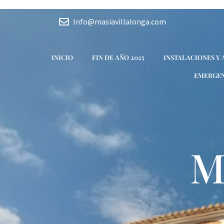
Ir
al
Info@masiavillalonga.com
contenido
INICIO
FIN DE AÑO 2025
INSTALACIONES Y
EMERGEN
M