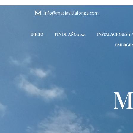
Ir
Navegación
al
de
Info@masiavillalonga.com
contenido
entradas
INICIO
FIN DE AÑO 2025
INSTALACIONES Y
EMERGEN
M