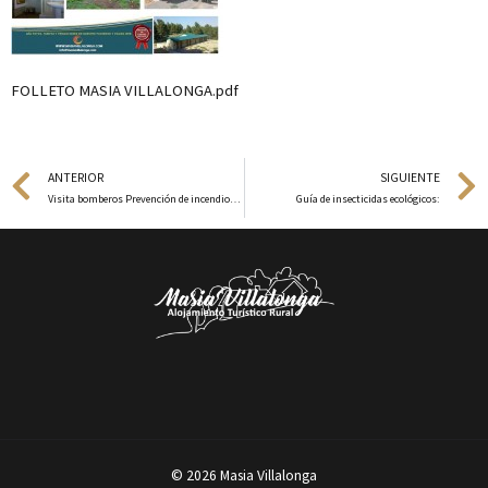
FOLLETO MASIA VILLALONGA.pdf
Prev
ANTERIOR
SIGUIENTE
Visita bomberos Prevención de incendios 2014
Guía de insecticidas ecológicos:
© 2026 Masia Villalonga