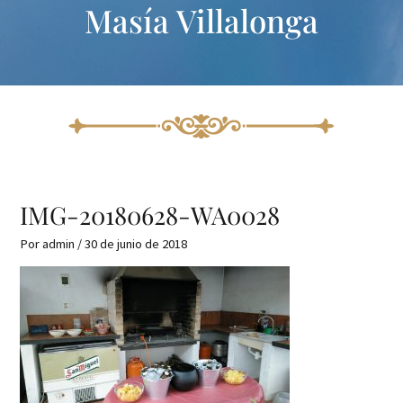
Masía Villalonga
Ir
Navegación
al
de
contenido
entradas
IMG-20180628-WA0028
Por
admin
/
30 de junio de 2018