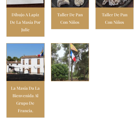
Dibujo A Lapiz
Taller De Pan
Taller De Pan
De La Masía Por
Con Niños
Con Niños
Julie
La Masía Da La
Bienvenida Al
Grupo De
Francia.