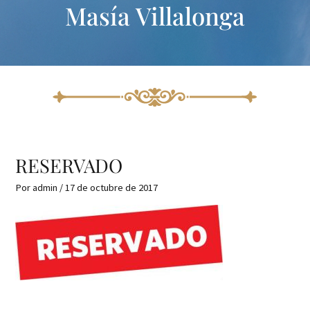
Masía Villalonga
Ir
Navegación
al
de
contenido
entradas
RESERVADO
Por
admin
/
17 de octubre de 2017