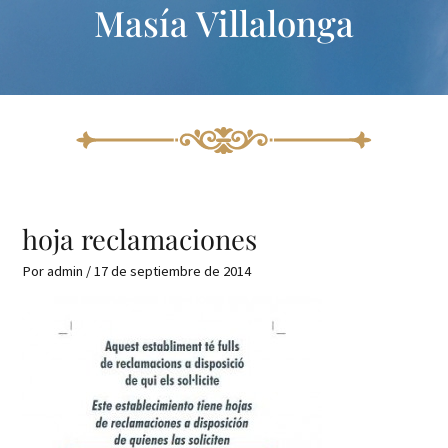
Masía Villalonga
Ir
Navegación
al
de
contenido
entradas
hoja reclamaciones
Por
admin
/
17 de septiembre de 2014