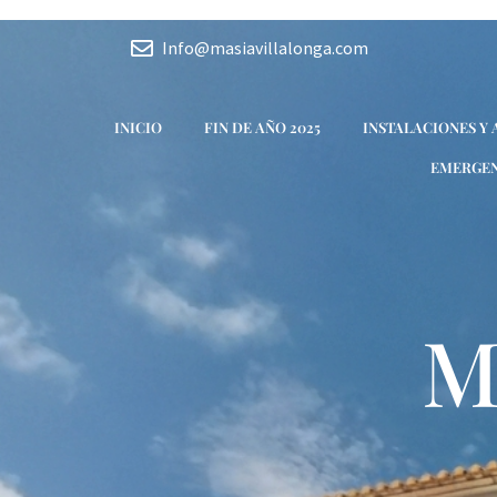
Ir
Navegación
al
de
Info@masiavillalonga.com
contenido
entradas
INICIO
FIN DE AÑO 2025
INSTALACIONES Y
EMERGEN
M