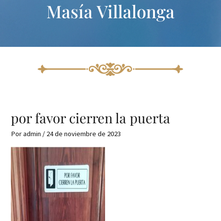
Masía Villalonga
Ir
Navegación
al
de
contenido
entradas
por favor cierren la puerta
Por
admin
/
24 de noviembre de 2023