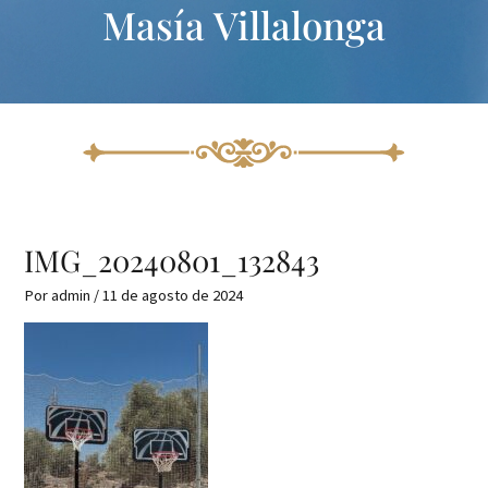
Masía Villalonga
Ir
Navegación
al
de
contenido
entradas
IMG_20240801_132843
Por
admin
/
11 de agosto de 2024