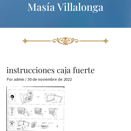
Masía Villalonga
Ir
Navegación
al
de
contenido
entradas
instrucciones caja fuerte
Por
admin
/
30 de noviembre de 2022