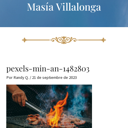
Masía Villalonga
Ir
al
contenido
pexels-min-an-1482803
Por
Randy Q.
/
21 de septiembre de 2023