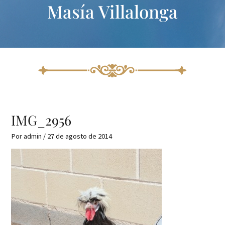
Masía Villalonga
Ir
Navegación
al
de
contenido
entradas
IMG_2956
Por
admin
/
27 de agosto de 2014