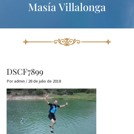
Masía Villalonga
Ir
Navegación
al
de
contenido
entradas
DSCF7899
Por
admin
/
28 de julio de 2018